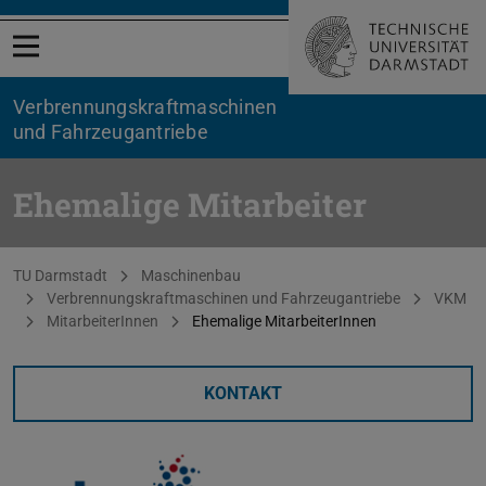
Menü öffnen
Verbrennungskraftmaschinen
und Fahrzeugantriebe
Ehemalige Mitarbeiter
Sie befinden sich hier:
TU Darmstadt
Maschinenbau
Verbrennungskraftmaschinen und Fahrzeugantriebe
VKM
MitarbeiterInnen
Ehemalige MitarbeiterInnen
KONTAKT