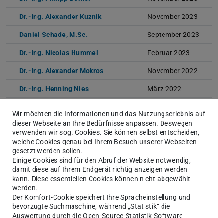
Dr.-Ing. Alexander Kuznik
November 2023
Daniel Schade, M.Sc.
September 2023
Dr.-Ing. Nicolas Hummel
Februar 2023
Dr.-Ing. Alexander Mokros
November 2022
Dr.-Ing. Henning Nies
März 2022
Harun Zlojo, M.Sc.
Februar 2022
Wir möchten die Informationen und das Nutzungserlebnis auf
dieser Webseite an Ihre Bedürfnisse anpassen. Deswegen
Dr.-Ing. Tim Steinhaus.
Januar 2022
verwenden wir sog. Cookies. Sie können selbst entscheiden,
welche Cookies genau bei Ihrem Besuch unserer Webseiten
Sascha Bauer, M.Sc.
Januar 2022
gesetzt werden sollen.
Einige Cookies sind für den Abruf der Website notwendig,
Dr.-Ing. Mikula Thiem
Dezember 2020
damit diese auf Ihrem Endgerät richtig anzeigen werden
Dr.-Ing. Johannes Hipp
Dezember 2020
kann. Diese essentiellen Cookies können nicht abgewählt
werden.
Dr.-Ing. Markus Münz
Dezember 2020
Der Komfort-Cookie speichert Ihre Spracheinstellung und
bevorzugte Suchmaschine, während „Statistik“ die
Dr.-Ing. Deborah Schmidt
Dezember 2020
Auswertung durch die Open-Source-Statistik-Software