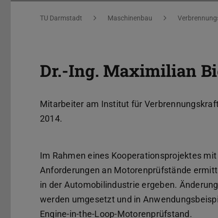
Sie befinden sich hier:
TU Darmstadt
Maschinenbau
Verbrennungs
Dr.-Ing. Maximilian Bi
Mitarbeiter am Institut für Verbrennungskr
2014.
Im Rahmen eines Kooperationsprojektes mit 
Anforderungen an Motorenprüfstände ermittel
in der Automobilindustrie ergeben. Änderun
werden umgesetzt und in Anwendungsbeispiel
Engine-in-the-Loop-Motorenprüfstand.