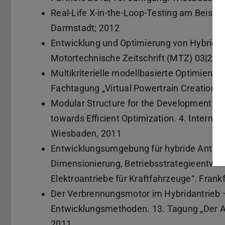
Real-Life X-in-the-Loop-Testing am Beispie
Darmstadt; 2012
Entwicklung und Optimierung von Hybrida
Motortechnische Zeitschrift (MTZ) 03|201
Multikriterielle modellbasierte Optimierun
Fachtagung „Virtual Powertrain Creation 2
Modular Structure for the Development of 
towards Efficient Optimization. 4. Intern
Wiesbaden, 2011
Entwicklungsumgebung für hybride Antrie
Dimensionierung, Betriebsstrategieentwick
Elektroantriebe für Kraftfahrzeuge“. Frank
Der Verbrennungsmotor im Hybridantrieb 
Entwicklungsmethoden. 13. Tagung „Der A
2011