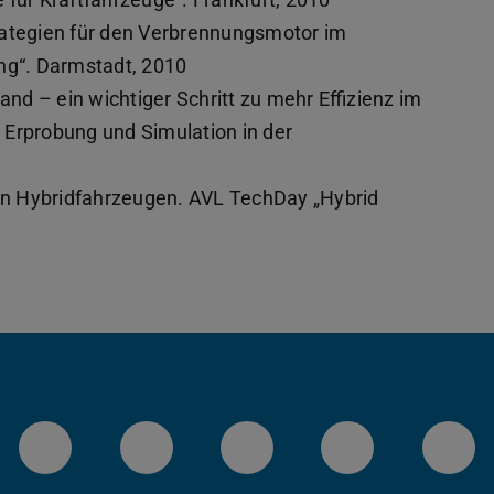
trategien für den Verbrennungsmotor im
ing“. Darmstadt, 2010
d – ein wichtiger Schritt zu mehr Effizienz im
 Erprobung und Simulation in der
n Hybridfahrzeugen. AVL TechDay „Hybrid
LinkedIn-Seite der TU Darmstadt
Instagram-Kanal der TU 
Bluesky-Kanal de
Facebook-
You