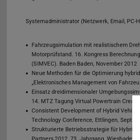
Systemadministrator (Netzwerk, Email, PC-
Fahrzeugsimulation mit realistischem Dr
Motorprüfstand. 16. Kongress Berechnung
(SIMVEC). Baden Baden, November 2012
Neue Methoden für die Optimierung hybri
„Elektronisches Management von Fahrzeug
Einsatz dreidimensionaler Umgebungssimul
14. MTZ Tagung Virtual Powertrain Creati
Consistent Development of Hybrid Vehicles
Technology Conference, Ettlingen, Septe
Strukturierte Betriebsstrategie für Hybri
Partners 2012, 73. Jahrgang. Wiesbaden,