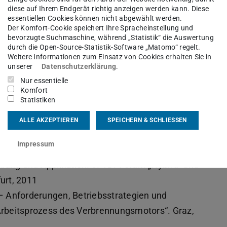
diese auf Ihrem Endgerät richtig anzeigen werden kann. Diese
l EPA; AVL TechDay Electrification Hybrid;
essentiellen Cookies können nicht abgewählt werden.
Der Komfort-Cookie speichert Ihre Spracheinstellung und
bevorzugte Suchmaschine, während „Statistik“ die Auswertung
ntrieben am X-in-the-Loop-Motorenprüfstand.
durch die Open-Source-Statistik-Software „Matomo“ regelt.
Weitere Informationen zum Einsatz von Cookies erhalten Sie in
2, 73. Jahrgang. Wiesbaden, 2012
unserer
Datenschutzerklärung
.
g von Hybridbetriebstrategien; 13. MTZ-
Nur essentielle
011“; Unterschleißheim; 2011
Komfort
Statistiken
Hybrid Operating Strategies – An Important Step
ationales Symposium für Entwicklungsmethodik.
ALLE AKZEPTIEREN
SPEICHERN & SCHLIESSEN
Impressum
bsstränge – Durchgängige Methoden für
lung und Applikation. 3. VDI-Forum „Hybrid- und
furt, 2011
– Anforderungen, Betriebsstrategien und
rbeitsprozess des Verbrennungsmotors“. Graz,