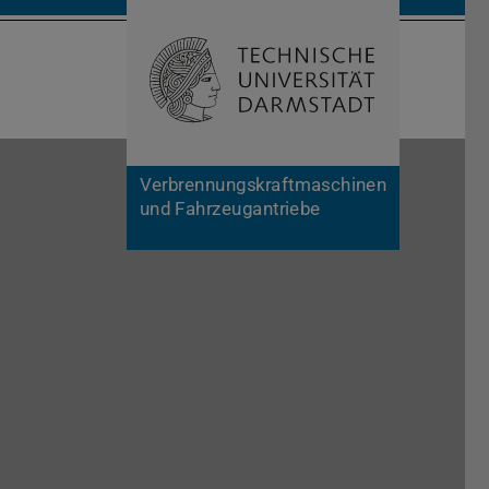
Suche öffnen
Zur Start
Verbrennungskraftmaschinen
und Fahrzeugantriebe