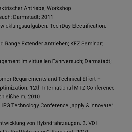
ektrischer Antriebe; Workshop
such; Darmstadt; 2011
ntwicklungsaufgaben; TechDay Electrification;
nd Range Extender Antrieben; KFZ Seminar;
agement im virtuellen Fahrversuch; Darmstadt;
stomer Requirements and Technical Effort –
ptimization. 12th International MTZ Conference
schleißheim, 2010
 IPG Technology Conference „apply & innovate“.
ntwicklung von Hybridfahrzeugen. 2. VDI
 für Kraftfahrzeuge“. Frankfurt, 2010