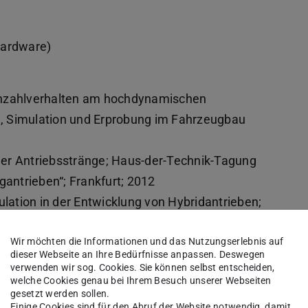
Hardware)
ehzahlverhalten am hochdynamischen
, Simulation und Erprobung im Fahrzeugbau
der Antriebsstränge; Haus-der-Technik-Tagung
antrieben“; Frankfurt; 2012
ation in der Entwicklung von Hybridantrieben;
on, Esslingen September 2012
Wir möchten die Informationen und das Nutzungserlebnis auf
 at the Engine-in-the-Loop Testbed; IPG
dieser Webseite an Ihre Bedürfnisse anpassen. Deswegen
mber 2012
verwenden wir sog. Cookies. Sie können selbst entscheiden,
welche Cookies genau bei Ihrem Besuch unserer Webseiten
dfahrzeuge. ATZextra Automotive Engineering
gesetzt werden sollen.
 2012
Einige Cookies sind für den Abruf der Website notwendig, damit