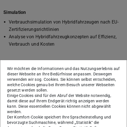
Simulation
Verbrauchsimulation von Hybridfahrzeugen nach EU-
Zertifizierungsrichtlinien
Analyse von Hybridfahrzeugkonzepten auf Effizienz,
Verbrauch und Kosten
Optimierung von Heavy-Duty Dieselmotoren
Wir möchten die Informationen und das Nutzungserlebnis auf
Tieftemperatur-AGR-Versuche für die Reduzierung von
dieser Webseite an Ihre Bedürfnisse anpassen. Deswegen
verwenden wir sog. Cookies. Sie können selbst entscheiden,
NOx- und Rußbildung
welche Cookies genau bei Ihrem Besuch unserer Webseiten
Hochaufladung mit zweistufiger Aufladung
gesetzt werden sollen.
Zertifizierungsverfahren für schwere Nutzfahrzeug
Einige Cookies sind für den Abruf der Website notwendig,
damit diese auf Ihrem Endgerät richtig anzeigen werden
DoE-basierte Optimierung von Emissionen und
kann. Diese essentiellen Cookies können nicht abgewählt
Verbrauch
werden.
Der Komfort-Cookie speichert Ihre Spracheinstellung und
bevorzugte Suchmaschine, während „Statistik“ die