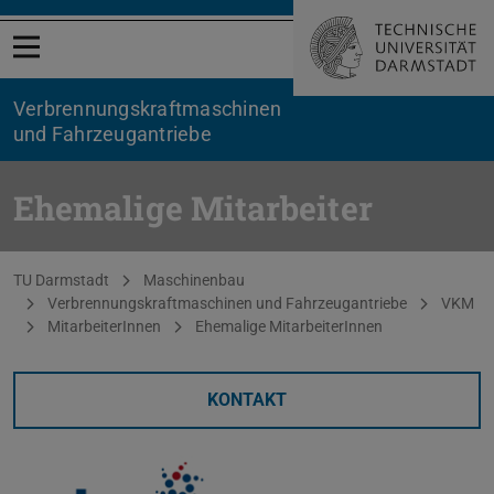
Menü öffnen
Verbrennungskraftmaschinen
und Fahrzeugantriebe
Ehemalige Mitarbeiter
Sie befinden sich hier:
TU Darmstadt
Maschinenbau
Verbrennungskraftmaschinen und Fahrzeugantriebe
VKM
MitarbeiterInnen
Ehemalige MitarbeiterInnen
KONTAKT