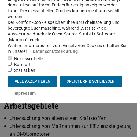
damit diese auf Ihrem Endgerät richtig anzeigen werden
demel@vkm.tu-...
kann. Diese essentiellen Cookies können nicht abgewählt
werden.
+49 6151 16-20609
Der Komfort-Cookie speichert Ihre Spracheinstellung und
bevorzugte Suchmaschine, während „Statistik“ die
L1|01 491
Auswertung durch die Open-Source-Statistik-Software
Otto-Berndt-Str. 2
„Matomo“ regelt.
64287
Darmstadt
Weitere Informationen zum Einsatz von Cookies erhalten Sie
in unserer
Datenschutzerklärung
.
Nur essentielle
Komfort
Statistiken
Mitarbeiter am Institut für Verbrennungskraftmaschinen
ALLE AKZEPTIEREN
SPEICHERN & SCHLIESSEN
und Fahrzeugantriebe seit Januar 2019.
Impressum
Arbeitsgebiete
Untersuchung von alternativen Kraftstoffen
Untersuchung von Maßnahmen zur Effizienzsteigerung
an DI-Ottomotoren