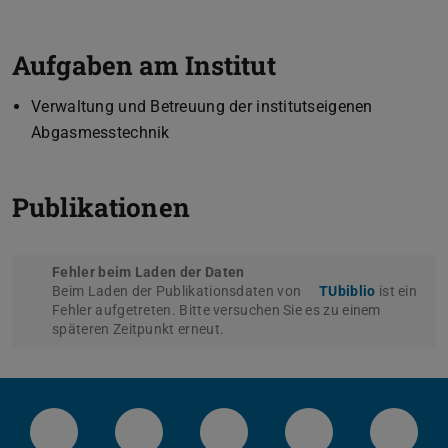
Aufgaben am Institut
Verwaltung und Betreuung der institutseigenen
Abgasmesstechnik
Publikationen
Fehler beim Laden der Daten
Beim Laden der Publikationsdaten von
TUbiblio
ist ein
Fehler aufgetreten. Bitte versuchen Sie es zu einem
späteren Zeitpunkt erneut.
LinkedIn-Seite der TU Darmstadt
Instagram-Kanal der TU Darmstad
Bluesky-Kanal der TU D
Facebook-Seite
YouTu