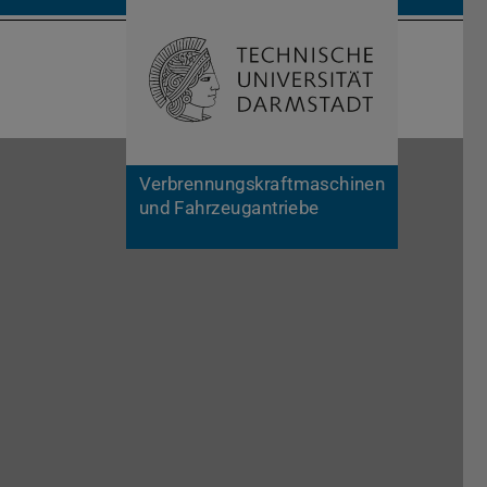
Suche öffnen
Zur Start
Verbrennungskraftmaschinen
und Fahrzeugantriebe