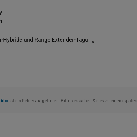
y
m
In-Hybride und Range Extender-Tagung
blio
ist ein Fehler aufgetreten. Bitte versuchen Sie es zu einem späte