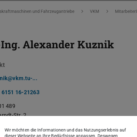
kraftmaschinen und Fahrzeugantriebe
VKM
Mitarbeiter
-Ing.
Alexander Kuznik
kt
nik@vkm.tu-...
 6151 16-21263
01 489
rndt-Str. 2
Darmstadt
Wir möchten die Informationen und das Nutzungserlebnis auf
dieser Webseite an Ihre Bedürfnisse anpassen. Deswegen