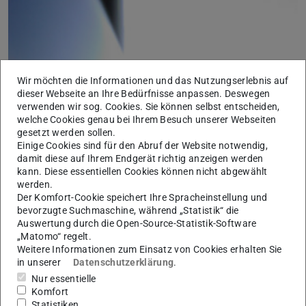
Wir möchten die Informationen und das Nutzungserlebnis auf
dieser Webseite an Ihre Bedürfnisse anpassen. Deswegen
verwenden wir sog. Cookies. Sie können selbst entscheiden,
welche Cookies genau bei Ihrem Besuch unserer Webseiten
gesetzt werden sollen.
Einige Cookies sind für den Abruf der Website notwendig,
damit diese auf Ihrem Endgerät richtig anzeigen werden
kann. Diese essentiellen Cookies können nicht abgewählt
Das Fachgebiet Fahrzeugtechnik (FZD) und das Institut
werden.
Der Komfort-Cookie speichert Ihre Spracheinstellung und
für Verbrennungskraftmaschinen und Fahrzeugantriebe
bevorzugte Suchmaschine, während „Statistik“ die
(VKM) der TU Darmstadt bieten auch im aktuellen
Auswertung durch die Open-Source-Statistik-Software
Sommersemester 2022 wieder ein attraktives Fahrzeug-
„Matomo“ regelt.
Weitere Informationen zum Einsatz von Cookies erhalten Sie
und Motortechnisches Seminar an. Das Programm finden
in unserer
Datenschutzerklärung
.
Sie auf der
Veranstaltungshomepage
.
Nur essentielle
Komfort
Statistiken