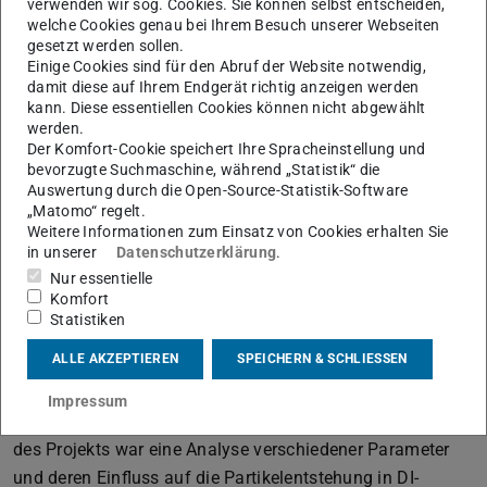
verwenden wir sog. Cookies. Sie können selbst entscheiden,
welche Cookies genau bei Ihrem Besuch unserer Webseiten
gesetzt werden sollen.
Einige Cookies sind für den Abruf der Website notwendig,
Im Fokus der Tagung standen die Präsentationen der
damit diese auf Ihrem Endgerät richtig anzeigen werden
kann. Diese essentiellen Cookies können nicht abgewählt
Zwischen- und Abschlussergebnisse zahlreicher
werden.
Forschungsprojekte, wobei unter anderem auch der
Der Komfort-Cookie speichert Ihre Spracheinstellung und
Abschlussbericht des FVV-Projekts „Systemische Analyse
bevorzugte Suchmaschine, während „Statistik“ die
Auswertung durch die Open-Source-Statistik-Software
der Partikelbildung an Ottomotoren“ präsentiert wurde, bei
„Matomo“ regelt.
dem das VKM-Institut als Forschungspartner beteiligt war.
Weitere Informationen zum Einsatz von Cookies erhalten Sie
Der Abschlussbericht des „Partikelbildung bei DI-
in unserer
Datenschutzerklärung
.
Nur essentielle
Ottomotoren“-Projekts, welches in Kooperation mit dem
Komfort
IFKM des Karlsruher Institut für Technologie bearbeitet
Statistiken
wurde, wurde im Rahmen einer Präsentation von Prof.
ALLE AKZEPTIEREN
SPEICHERN & SCHLIESSEN
Koch (IFKM) und Prof. Beidl (VKM) vorgetragen, bei dem
interessierte Tagungsteilnehmer über den Projekterfolg
Impressum
und die entwickelte Methodik diskutieren konnten. Ziel
des Projekts war eine Analyse verschiedener Parameter
und deren Einfluss auf die Partikelentstehung in DI-