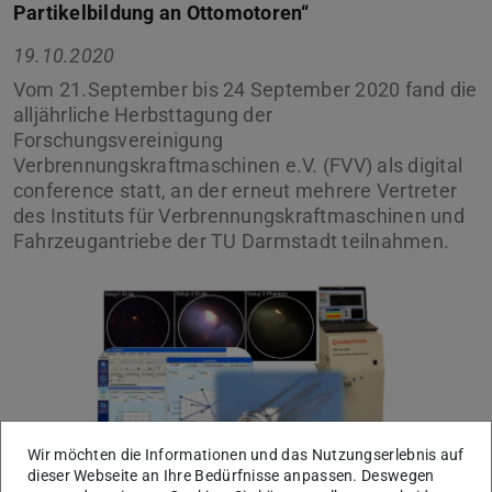
Partikelbildung an Ottomotoren“
19.10.2020
Vom 21.September bis 24 September 2020 fand die
alljährliche Herbsttagung der
Forschungsvereinigung
Verbrennungskraftmaschinen e.V. (FVV) als digital
conference statt, an der erneut mehrere Vertreter
des Instituts für Verbrennungskraftmaschinen und
Fahrzeugantriebe der TU Darmstadt teilnahmen.
Wir möchten die Informationen und das Nutzungserlebnis auf
dieser Webseite an Ihre Bedürfnisse anpassen. Deswegen