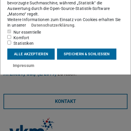
bevorzugte Suchmaschine, während „Statistik“ die
Auswertung durch die Open-Source-Statistik-Software
„Matomo“ regelt.
Weitere Informationen zum Einsatz von Cookies erhalten Sie
in unserer
Datenschutzerklärung
.
Nur essentielle
Komfort
Statistiken
Autoren: Mikula Thiem, Nicolas Hummel, Prof. Dr.
ALLE AKZEPTIEREN
SPEICHERN & SCHLIESSEN
Christian Beidl
Impressum
Der komplette Artikel ist in der
aktuellen Ausgabe der
ATZheavy duty (2/2019)
zu lesen.
KONTAKT