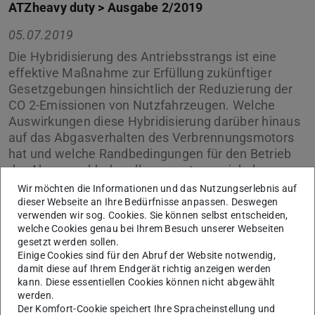
ATZheavy duty > Ausgabe 2/2019
05.07.2019
Die Hybridisierung des Antriebsstrangs ist eine
effektive Maßnahme zur Erfüllung zukünftiger
Gesetzgebungen hinsichtlich der Reduzierung der
CO 2-Emissionen von Nutzfahrzeugen. Welche
Auswirkungen diese Hybridisierung darüber hinaus
auf das Abgasverhalten des Verbrennungsmotors
hat und welche Randbedingungen für den Betrieb
der Abgasnachbehandlungssysteme sich daraus
ableiten lassen, wird an der Technischen Universität
Wir möchten die Informationen und das Nutzungserlebnis auf
Darmstadt an einem Engine-in-the-Loop-
dieser Webseite an Ihre Bedürfnisse anpassen. Deswegen
verwenden wir sog. Cookies. Sie können selbst entscheiden,
Motorenprüfstand untersucht. …
welche Cookies genau bei Ihrem Besuch unserer Webseiten
gesetzt werden sollen.
Einige Cookies sind für den Abruf der Website notwendig,
damit diese auf Ihrem Endgerät richtig anzeigen werden
kann. Diese essentiellen Cookies können nicht abgewählt
werden.
Der Komfort-Cookie speichert Ihre Spracheinstellung und