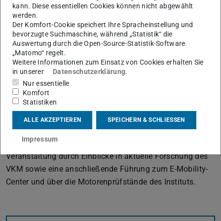
kann. Diese essentiellen Cookies können nicht abgewählt
Vorstellung der neusten CarMaker Version über 500
werden.
Experten aus dem Bereich der virtuellen
Der Komfort-Cookie speichert Ihre Spracheinstellung und
bevorzugte Suchmaschine, während „Statistik“ die
Fahrzeugentwicklung die Möglichkeit zum Austausch und
Auswertung durch die Open-Source-Statistik-Software
zur Diskussion.
„Matomo“ regelt.
Weitere Informationen zum Einsatz von Cookies erhalten Sie
Am 20.03.2019 lud VKM gemeinsam mit IPG zu einem
in unserer
Datenschutzerklärung
.
Workshop speziell für Anwender aus dem Bereich der
Nur essentielle
Antriebstrangentwicklung ein. Neben den Ausrichtern
Komfort
Statistiken
zeigten AVL, QTronic und Stähle, wie sie den CarMaker
nutzen, welchen Mehrwert ihre spezifischen
ALLE AKZEPTIEREN
SPEICHERN & SCHLIESSEN
Anwendungen generieren und wie sie sich in IPG
Impressum
CarMaker integrieren lassen. Abgerundet wurde die
Veranstaltung durch Einblicke in aktuelle Forschung des
VKM sowie eine anschließende Führung zum E-Mobility-
Center und über die Motorenprüfstände des Instituts.