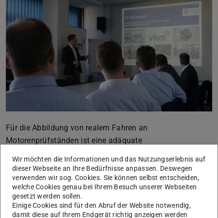
Für die Abbildung von realem Fahren an
Motorenprüfständen ist eine adäquate
Fahrzeugsimulation neben der regelungstechnischen
Wir möchten die Informationen und das Nutzungserlebnis auf
Anbindung einer der wichtigsten Bausteine. Seit nunmehr
dieser Webseite an Ihre Bedürfnisse anpassen. Deswegen
verwenden wir sog. Cookies. Sie können selbst entscheiden,
10 Jahren wird dazu am Institut für
welche Cookies genau bei Ihrem Besuch unserer Webseiten
Verbrennungskraftmaschinen und Fahrzeugantriebe
gesetzt werden sollen.
(VKM) auch der IPG CarMaker verwendet. Die diesjährige
Einige Cookies sind für den Abruf der Website notwendig,
damit diese auf Ihrem Endgerät richtig anzeigen werden
IPG Open House in Darmstadt bot im Rahmen der