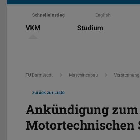
Menü
überspringen
Schnelleinstieg
English
VKM
Studium
Sie befinden sich hier:
TU Darmstadt
Maschinenbau
Verbrennungs
zurück zur Liste
Ankündigung zum 
Motortechnischen