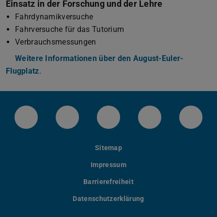
Einsatz in der Forschung und der Lehre
Fahrdynamikversuche
Fahrversuche für das Tutorium
Verbrauchsmessungen
Weitere Informationen über den August-Euler-
Flugplatz
.
LinkedIn-Seite der TU Darmstadt
Instagram-Kanal der TU Darmstad
Bluesky-Kanal der TU D
Facebook-Seite
YouTu
Sitemap
Impressum
Barrierefreiheit
Datenschutzerklärung