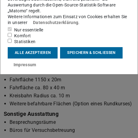
Auswertung durch die Open-Source-Statistik-Software
„Matomo“ regelt.
Weitere Informationen zum Einsatz von Cookies erhalten Sie
in unserer
Datenschutzerklärung
.
Nur essentielle
Komfort
Statistiken
ALLE AKZEPTIEREN
SPEICHERN & SCHLIESSEN
Ausstattung
Impressum
Strecken
Fahrfläche 1150 x 20m
Fahrfläche ca. 80 x 40 m
Kreisbahn Radius ca. 10 m
Weitere befahrbare Flächen (Option eines Rundkurses)
Sonstige Ausstattung
Besprechungsräume
Büros für Versuchsbetreuung