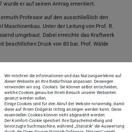
 wurde er auf seinen Antrag emeritiert.
termuth Professor auf den ausschließlich den
Maschinenbau. Unter der Leitung von Prof. R.
send umgebaut. Dabei erreichte das Kraftwerk
eit beachtlichen Druck von 83 bar. Prof. Wälde
Am 1. Oktober 1955 wurde Heinrich
Wir möchten die Informationen und das Nutzungserlebnis auf
dieser Webseite an Ihre Bedürfnisse anpassen. Deswegen
Triebnigg Hochschullehrer an der TH
verwenden wir sog. Cookies. Sie können selbst entscheiden,
Darmstadt am den Lehrstuhl für
welche Cookies genau bei Ihrem Besuch unserer Webseiten
gesetzt werden sollen.
Verbrennungskraftmaschinen und
Einige Cookies sind für den Abruf der Website notwendig, damit
diese auf Ihrem Endgerät richtig anzeigen werden kann. Diese
Flugmotoren. Prof. Triebnigg
essentiellen Cookies können nicht abgewählt werden.
entwickelte neue Lehrveranstaltungen
Der Komfort-Cookie speichert Ihre Spracheinstellung und
bevorzugte Suchmaschine, während „Statistik“ die Auswertung
für Verbrennungskraftmaschinen und
durch die Open-Source-Statistik-Software „Matomo“ regelt.