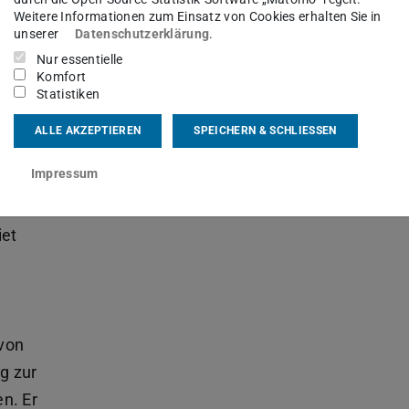
baute erste Prüfstände für
Weitere Informationen zum Einsatz von Cookies erhalten Sie in
unserer
Datenschutzerklärung
.
Verbrennungsmotoren und
Nur essentielle
Komponenten der Flugtriebwerke auf. Er
Komfort
Statistiken
emeritierte 1964.
ALLE AKZEPTIEREN
SPEICHERN & SCHLIESSEN
ie Fachgebiete Verbrennungskraftmaschinen und
Impressum
iet
von
ug zur
n. Er