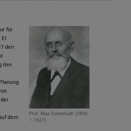
ur für
 Er
97 den
st
g des
 Planung
von
 der
Prof. Max Gutermuth (1896
 auf dem
– 1927)