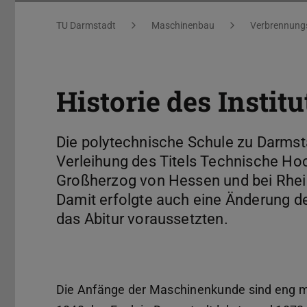
Sie befinden sich hier:
TU Darmstadt
Maschinenbau
Verbrennungs
Historie des Institu
Die polytechnische Schule zu Darms
Verleihung des Titels Technische Ho
Großherzog von Hessen und bei Rhein,
Damit erfolgte auch eine Änderung 
das Abitur voraussetzten.
Die Anfänge der Maschinenkunde sind eng m