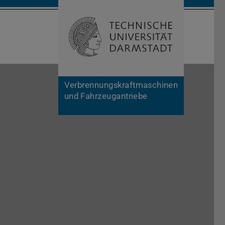
Suche öffnen
Zur Start
Verbrennungskraftmaschinen
und Fahrzeugantriebe